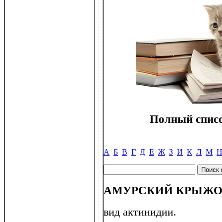
Полный списо
А
Б
В
Г
Д
Е
Ж
З
И
К
Л
М
АМУРСКИЙ КРЫЖ
вид актинидии.