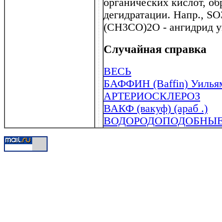
органических кислот, о
дегидратации. Напр., SO
(CH3CO)2O - ангидрид у
Случайная справка
ВЕСЬ
БАФФИН (Baffin) Уильям
АРТЕРИОСКЛЕРОЗ
ВАКФ (вакуф) (араб .)
ВОДОРОДОПОДОБНЫ