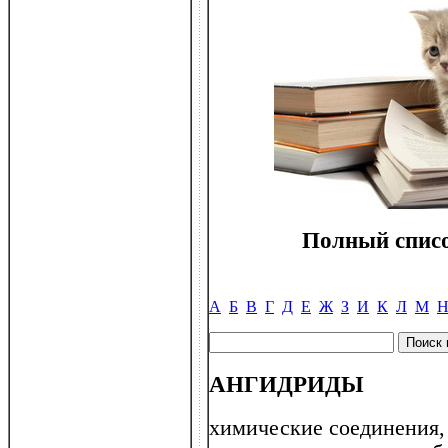
Полный списо
А
Б
В
Г
Д
Е
Ж
З
И
К
Л
М
АНГИДРИДЫ
химические соединения,