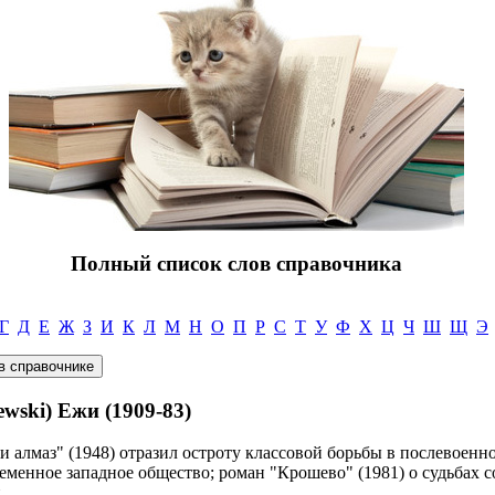
Полный список слов справочника
Г
Д
Е
Ж
З
И
К
Л
М
Н
О
П
Р
С
Т
У
Ф
Х
Ц
Ч
Ш
Щ
Э
ki) Ежи (1909-83)
и алмаз" (1948) отразил остроту классовой борьбы в послевоенн
временное западное общество; роман "Крошево" (1981) о судьбах
.