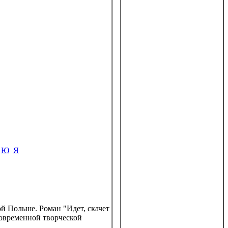
Ю
Я
ой Польше. Роман "Идет, скачет
 современной творческой