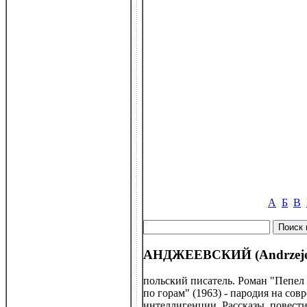
А
Б
В
АНДЖЕЕВСКИЙ (Andrzejews
польский писатель. Роман "Пепел 
по горам" (1963) - пародия на со
интеллигенции. Рассказы, повести