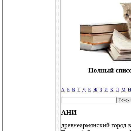
Полный списо
А
Б
В
Г
Д
Е
Ж
З
И
К
Л
М
АНИ
древнеармянский город в 