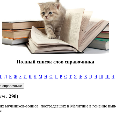
Полный список слов справочника
Г
Д
Е
Ж
З
И
К
Л
М
Н
О
П
Р
С
Т
У
Ф
Х
Ц
Ч
Ш
Щ
Э
 . 298)
ких мучеников-воинов, пострадавших в Мелитине в гонение имп
я.