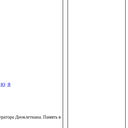
Ю
Я
ератора Диоклетиана. Память в