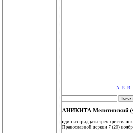
А
Б
В
АНИКИТА Мелитинский (ум
один из тридцати трех христианс
Православной церкви 7 (20) ноябр