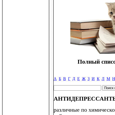
Полный списо
А
Б
В
Г
Д
Е
Ж
З
И
К
Л
М
АНТИДЕПРЕССАНТ
различные по химическо