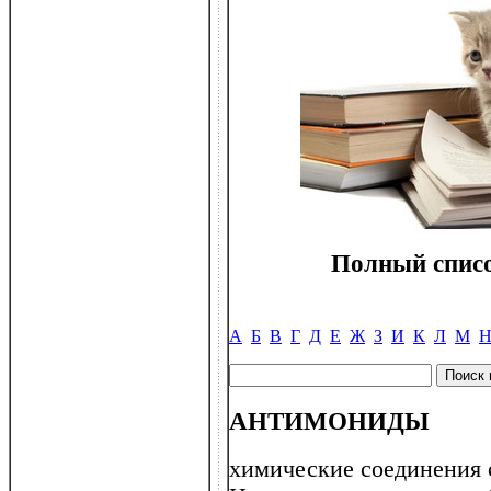
Полный списо
А
Б
В
Г
Д
Е
Ж
З
И
К
Л
М
АНТИМОНИДЫ
химические соединения 