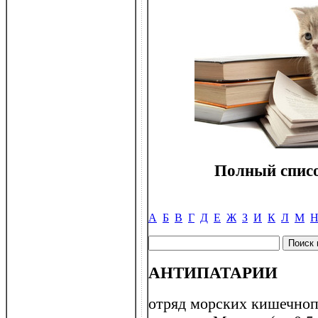
Полный списо
А
Б
В
Г
Д
Е
Ж
З
И
К
Л
М
АНТИПАТАРИИ
отряд морских кишечноп