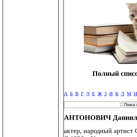
Полный списо
А
Б
В
Г
Д
Е
Ж
З
И
К
Л
М
АНТОНОВИЧ Даниил И
актер, народный артист 