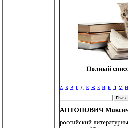
Полный списо
А
Б
В
Г
Д
Е
Ж
З
И
К
Л
М
АНТОНОВИЧ Максим А
российский литературны