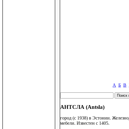
А
Б
В
АНТСЛА (Antsla)
город (с 1938) в Эстонии. Железн
мебели. Известен с 1405.