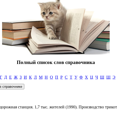
Полный список слов справочника
Г
Д
Е
Ж
З
И
К
Л
М
Н
О
П
Р
С
Т
У
Ф
Х
Ц
Ч
Ш
Щ
Э
одорожная станция. 1,7 тыс. жителей (1990). Производство трик