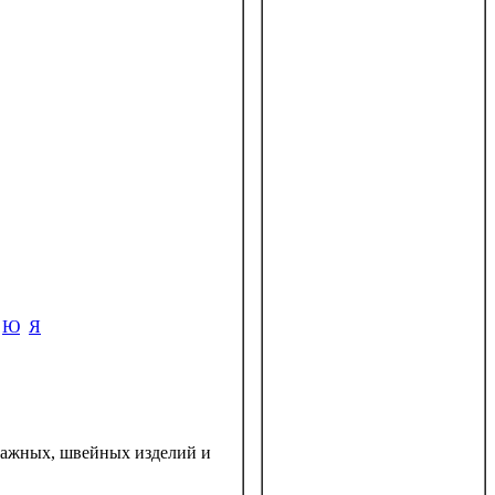
Ю
Я
отажных, швейных изделий и