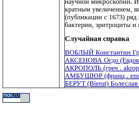
научной микроскопии. Из
кратным увеличением, в
(публикации с 1673) ряд
бактерии, эритроциты и 
Случайная справка
ВОБЛЫЙ Константин Гри
АКСЕНОВА Огдо (Евдокия
АКРОПОЛЬ (греч . akropo
АМБУШЮР (франц . emb
БЕРУТ (Bierut) Болеслав