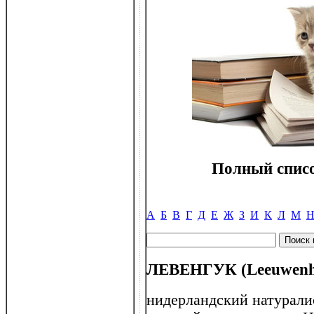
Полный списо
А
Б
В
Г
Д
Е
Ж
З
И
К
Л
М
ЛЕВЕНГУК (Leeuwenho
нидерландский натурали