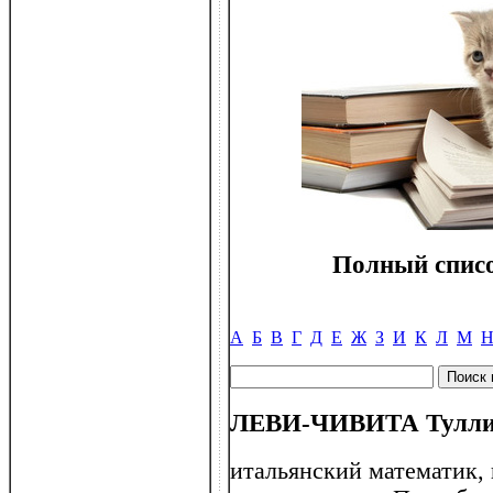
Полный списо
А
Б
В
Г
Д
Е
Ж
З
И
К
Л
М
ЛЕВИ-ЧИВИТА Туллио
итальянский математик,