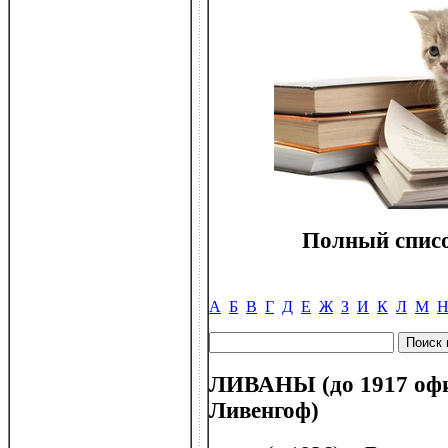
Полный списо
А
Б
В
Г
Д
Е
Ж
З
И
К
Л
М
ЛИВАНЫ (до 1917 офи
Ливенгоф)