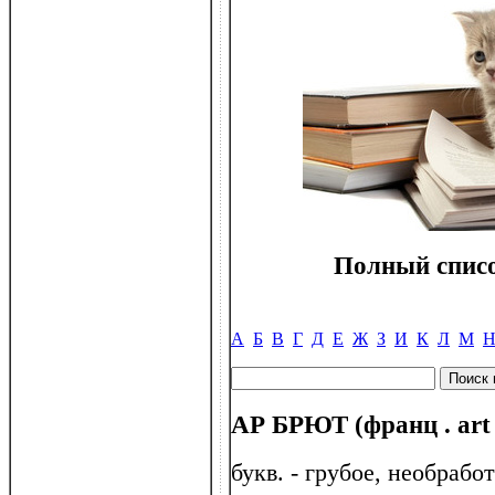
Полный списо
А
Б
В
Г
Д
Е
Ж
З
И
К
Л
М
АР БРЮТ (франц . art
букв. - грубое, необрабо