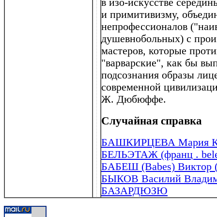
в изо-искусстве середин
и примитивизму, объеди
непрофессионалов ("наив
душевнобольных) с про
мастеров, которые прот
"варварские", как бы вы
подсознания образы ли
современной цивилизаци
Ж. Дюбюффе.
Случайная справка
БАШКИРЦЕВА Мария Кон
БЕЛЬЭТАЖ (франц . bele
БАБЕШ (Babes) Виктор (
БЫКОВ Василий Владими
БАЗАРДЮЗЮ