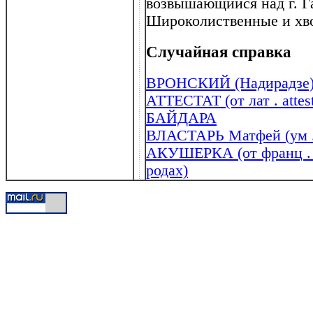
возвышающийся над г. Га
Широколиственные и хв
Случайная справка
ВРОНСКИЙ (Надирадзе) 
АТТЕСТАТ (от лат . attes
БАЙДАРА
ВЛАСТАРЬ Матфей (ум . 
АКУШЕРКА (от франц . a
родах)