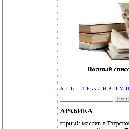
Полный списо
А
Б
В
Г
Д
Е
Ж
З
И
К
Л
М
АРАБИКА
горный массив в Гагрско