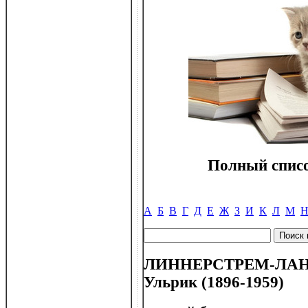
Полный списо
А
Б
В
Г
Д
Е
Ж
З
И
К
Л
М
ЛИННЕРСТРЕМ-ЛАНГ (
Ульрик (1896-1959)