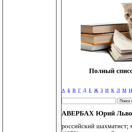
Полный списо
А
Б
В
Г
Д
Е
Ж
З
И
К
Л
М
АВЕРБАХ Юрий Львови
российский шахматист;