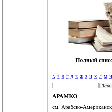
Полный списо
А
Б
В
Г
Д
Е
Ж
З
И
К
Л
М
АРАМКО
см. Арабско-Американск