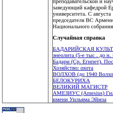
преподавательской и нау
заведующий кафедрой Ер
университета. С августа
председателя ВС Армени
Национального собрани
Случайная справка
БАДАРИЙСКАЯ КУЛЬТУРА
энеолита (5-е тыс . до н.
Бадари (Ср. Египет). По
Хозяйство: охота
ВОЛХОВ (до 1940 Волхо
БЕЛОКУРИХА
ВЕЛИКИЙ МАГИСТР
АМЕЗИУС (Amesius) Гил
имени Уильяма Эймза