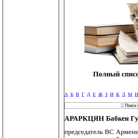
Полный списо
А
Б
В
Г
Д
Е
Ж
З
И
К
Л
М
АРАРКЦЯН Бабкен Гург
председатель ВС Армении