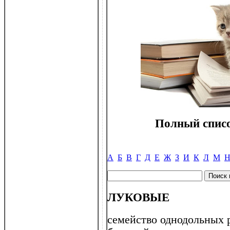
Полный списо
А
Б
В
Г
Д
Е
Ж
З
И
К
Л
М
ЛУКОВЫЕ
семейство однодольных 