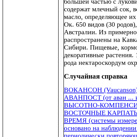
большей частью с луков
содержат млечный сок, в
масло, определяющее их 
Ок. 650 видов (30 родов)
Австралии. Из примерно 
распространены на Кавка
Сибири. Пищевые, кормо
декоративные растения. 1
рода нектароскордум ох
Случайная справка
ВОКАНСОН (Vaucanson) 
АВАНПОСТ (от аван ... и
ВЫСОТНО-КОМПЕНС
ВОСТОЧНЫЕ КАРПАТ
ВРЕМЯ (системы измере
основано на наблюдении
периодически повторяющ