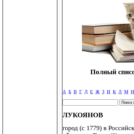
Полный списо
А
Б
В
Г
Д
Е
Ж
З
И
К
Л
М
ЛУКОЯНОВ
город (с 1779) в Россий