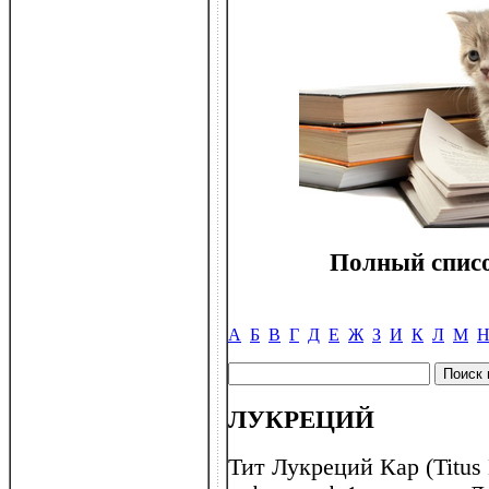
Полный списо
А
Б
В
Г
Д
Е
Ж
З
И
К
Л
М
ЛУКРЕЦИЙ
Тит Лукреций Кар (Titus 