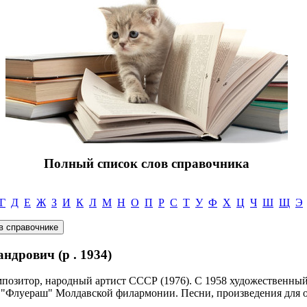
Полный список слов справочника
Г
Д
Е
Ж
З
И
К
Л
М
Н
О
П
Р
С
Т
У
Ф
Х
Ц
Ч
Ш
Щ
Э
дрович (р . 1934)
мпозитор, народный артист СССР (1976). С 1958 художественный
 "Флуераш" Молдавской филармонии. Песни, произведения для о