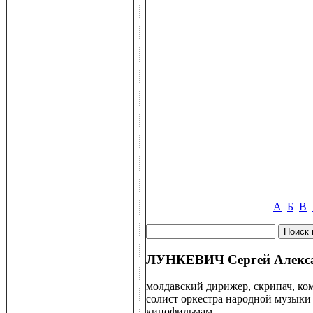
А
Б
В
ЛУНКЕВИЧ Сергей Алексан
молдавский дирижер, скрипач, ко
солист оркестра народной музыки
кинофильмам.