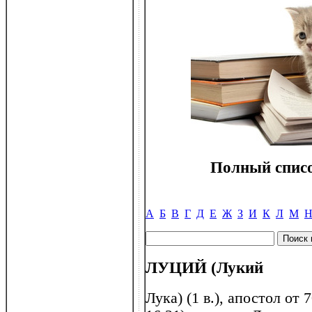
Полный списо
А
Б
В
Г
Д
Е
Ж
З
И
К
Л
М
ЛУЦИЙ (Лукий
Лука) (1 в.), апостол от