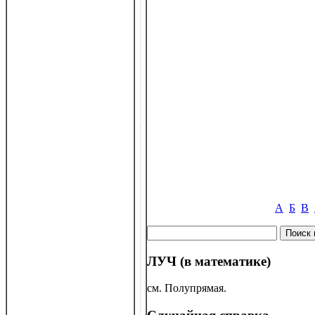
А
Б
В
ЛУЧ (в математике)
см. Полупрямая.