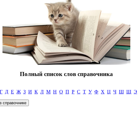
Полный список слов справочника
Г
Д
Е
Ж
З
И
К
Л
М
Н
О
П
Р
С
Т
У
Ф
Х
Ц
Ч
Ш
Щ
Э