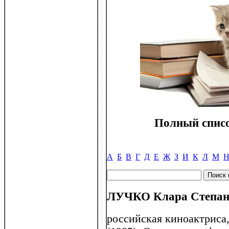
Полный списо
А
Б
В
Г
Д
Е
Ж
З
И
К
Л
М
ЛУЧКО Клара Степанов
российская киноактриса