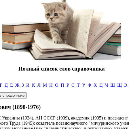
Полный список слов справочника
Г
Д
Е
Ж
З
И
К
Л
М
Н
О
П
Р
С
Т
У
Ф
Х
Ц
Ч
Ш
Щ
Э
ич (1898-1976)
Украины (1934), АН СССР (1939), академик (1935) и президент 
о Труда (1945); создатель псевдонаучного "мичуринского учен
нделизм-морганизм) как "идеалистическую" и буржуазную, утвер