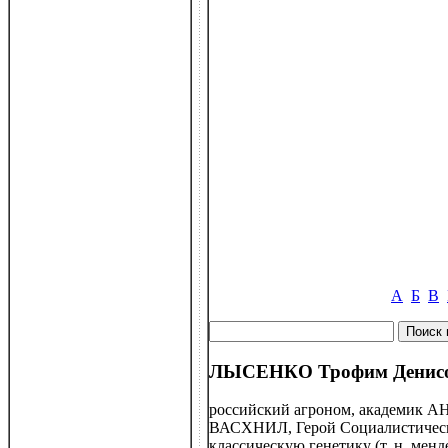
А
Б
В
ЛЫСЕНКО Трофим Денисов
российский агроном, академик АН 
ВАСХНИЛ, Герой Социалистическог
классическую генетику (т. н. ме