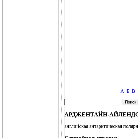
А
Б
В
АРДЖЕНТАЙН-АЙЛЕНДС (Ar
английская антарктическая полярн