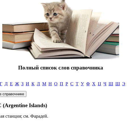
Полный список слов справочника
Г
Д
Е
Ж
З
И
К
Л
М
Н
О
П
Р
С
Т
У
Ф
Х
Ц
Ч
Ш
Щ
Э
gentine Islands)
ая станция; см. Фарадей.