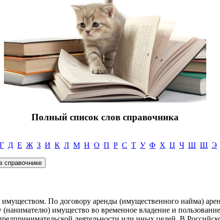
Полный список слов справочника
Г
Д
Е
Ж
З
И
К
Л
М
Н
О
П
Р
С
Т
У
Ф
Х
Ц
Ч
Ш
Щ
Э
е имуществом. По договору аренды (имущественного найма) арен
у (нанимателю) имущество во временное владение и пользование
предпринимательской деятельности или иных целей. В Российск