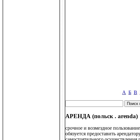
А
Б
В
АРЕНДА (польск . arenda)
срочное и возмездное пользовани
обязуется предоставить арендатор
самостоятельного осуществления 