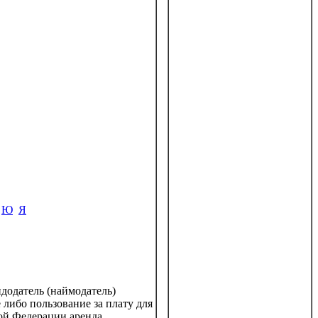
Ю
Я
додатель (наймодатель)
 либо пользование за плату для
ой Федерации аренда