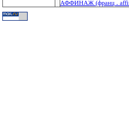
АФФИНАЖ (франц . affi