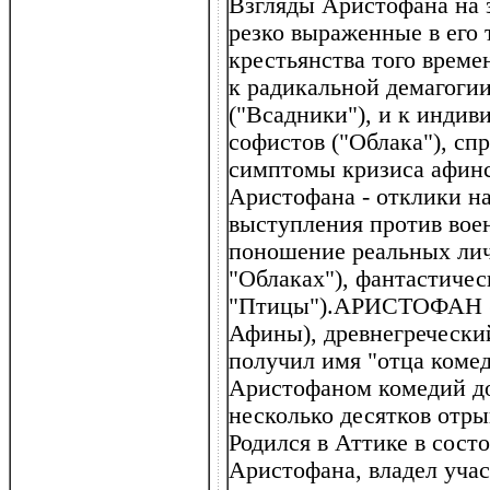
Взгляды Аристофана на 
резко выраженные в его 
крестьянства того време
к радикальной демагогии
("Всадники"), и к инди
софистов ("Облака"), сп
симптомы кризиса афинс
Аристофана - отклики н
выступления против воен
поношение реальных лич
"Облаках"), фантастичес
"Птицы").АРИСТОФАН (ок.
Афины), древнегречески
получил имя "отца коме
Аристофаном комедий до
несколько десятков отр
Родился в Аттике в сост
Аристофана, владел учас