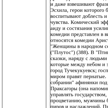
и даже взвешивают фраз
Эсхила, герои которого 
воспитывают доблесть и
чувства. Комический эф
аиду и состязания усилив
комедии представлен в 
относятся комедии Арис
"Женщины в народном со
("Плутос") (388). В "Пт
сказки, наряду с людьми
которые между небом и з
город Тучекукуевск; гос
миром правят пернатые.
собрании" афинянки под
Праксагоры (она напоми
управлять государством, 
процветанию, мужчины б
пиров и наслаждений. П