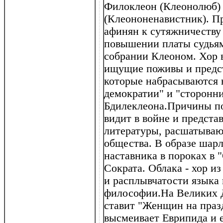
Филоклеон (Клеонолюб) 
(Клеононенавистник). П
афинян к сутяжничеству 
повышении платы судьям
собрании Клеоном. Хор в
ищущие поживы и предст
которые набрасываются н
демократии" и "сторонн
Бдилеклеона.Причины п
видит в войне и предста
литературы, расшатыва
общества. В образе шарл
наставника в пороках в 
Сократа. Облака - хор и
и расплывчатости языка
философии.На Великих 
ставит "Женщин на праз
высмеивает Еврипида и 