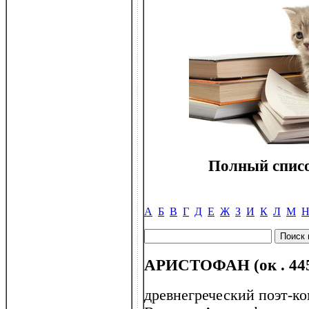
Полный списо
А
Б
В
Г
Д
Е
Ж
З
И
К
Л
М
АРИСТОФАН (ок . 445 -
древнегреческий поэт-ко