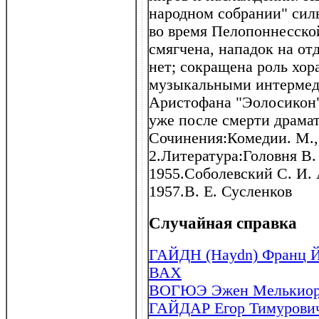
народном собрании" сил
во время Пелопоннесско
смягчена, нападок на от
нет; сокращена роль хор
музыкальными интермед
Аристофана "Эолосикон"
уже после смерти драмат
Сочинения:Комедии. М., 
2.Литература:Головня В.
1955.Соболевский С. И. 
1957.В. Е. Сусленков
Случайная справка
ГАЙДН (Haydn) Франц Й
ВАХ
ВОГЮЭ Эжен Мелькиор д
ГАЙДАР Егор Тимурович 