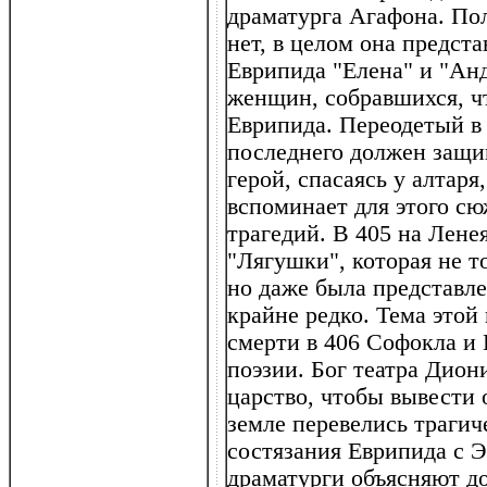
драматурга Агафона. По
нет, в целом она предст
Еврипида "Елена" и "Анд
женщин, собравшихся, ч
Еврипида. Переодетый в 
последнего должен защищ
герой, спасаясь у алтаря
вспоминает для этого с
трагедий. В 405 на Лене
"Лягушки", которая не т
но даже была представле
крайне редко. Тема этой
смерти в 406 Софокла и 
поэзии. Бог театра Дион
царство, чтобы вывести 
земле перевелись трагич
состязания Еврипида с Э
драматурги объясняют д