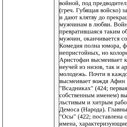
войной, под предводите
(греч. Губящая войско) 
и дают клятву до прекр
мужчинам в любви. Войн
превратившаяся таким о
мужчин, оканчивается с
Комедия полна юмора, ф
непристойных, но колор
Аристофан высмеивает к
неучей из низов, так и а
молодежь. Почти в кажд
высмеивает вождя Афин 
"Всадниках" (424; перва
собственным именем) вы
льстивым и хитрым рабо
Демоса (Народа). Главн
"Осы" (422; поставлена
имена, характеризующие