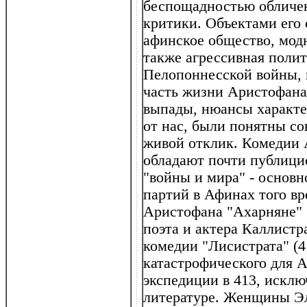
беспощадностью обличен
критики. Объектами его
афинское общество, модн
также агрессивная поли
Пелопоннесской войны, 
часть жизни Аристофана
выпады, нюансы характе
от нас, были понятны со
живой отклик. Комедии 
обладают почти публици
"войны и мира" - основн
партий в Афинах того в
Аристофана "Ахарняне" 
поэта и актера Каллистр
комедии "Лисистрата" (4
катастрофического для 
экспедиции в 413, исклю
литературе. Женщины Эл