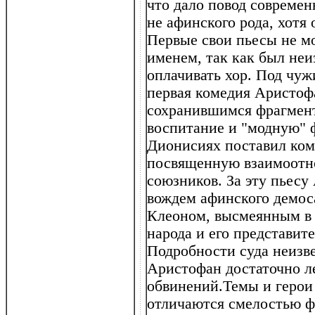
что дало повод современ
не афинского рода, хотя
Первые свои пьесы не м
именем, так как был неи
оплачивать хор. Под чу
первая комедия Аристоф
сохранившимся фрагмент
воспитание и "модную" 
Дионисиях поставил ком
посвященную взаимоотн
союзников. За эту пьес
вождем афинского демос
Клеоном, высмеянным в 
народа и его представит
Подробности суда неизв
Аристофан достаточно ле
обвинений.Темы и герои
отличаются смелостью 