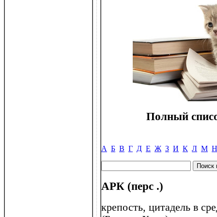
Полный списо
А
Б
В
Г
Д
Е
Ж
З
И
К
Л
М
АРК (перс .)
крепость, цитадель в ср