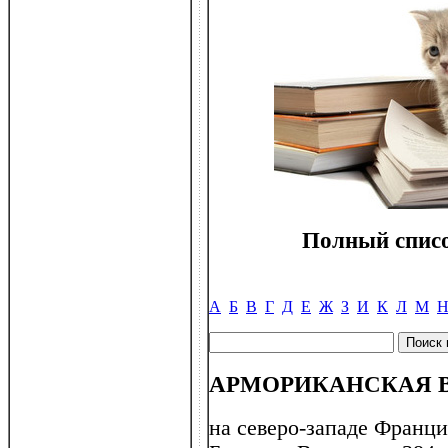
Полный списо
А
Б
В
Г
Д
Е
Ж
З
И
К
Л
М
АРМОРИКАНСКАЯ 
на северо-западе Франци