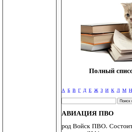
Полный списо
А
Б
В
Г
Д
Е
Ж
З
И
К
Л
М
АВИАЦИЯ ПВО
род Войск ПВО. Состоит