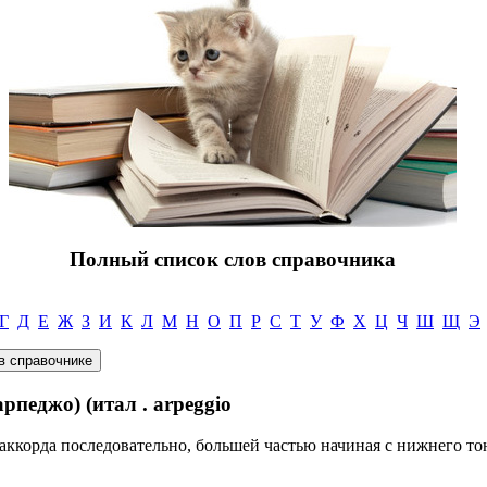
Полный список слов справочника
Г
Д
Е
Ж
З
И
К
Л
М
Н
О
П
Р
С
Т
У
Ф
Х
Ц
Ч
Ш
Щ
Э
еджо) (итал . arpeggio
в аккорда последовательно, большей частью начиная с нижнего тон