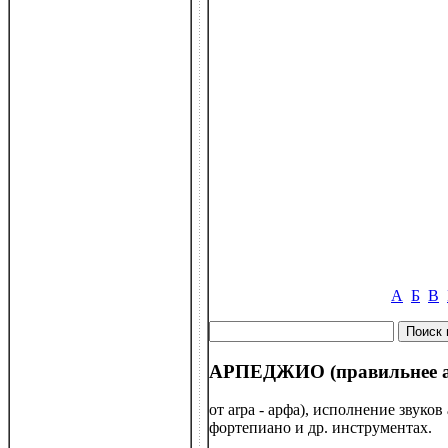
А
Б
В
АРПЕДЖИО (правильнее арп
от arpa - арфа), исполнение звуко
фортепиано и др. инструментах.