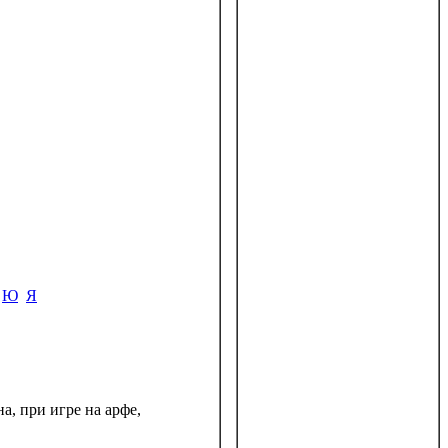
Ю
Я
а, при игре на арфе,