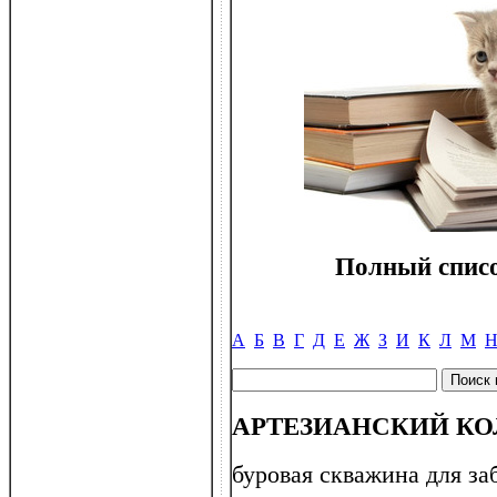
Полный списо
А
Б
В
Г
Д
Е
Ж
З
И
К
Л
М
АРТЕЗИАНСКИЙ КО
буровая скважина для за