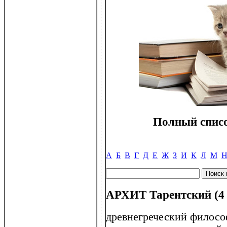
Полный списо
А
Б
В
Г
Д
Е
Ж
З
И
К
Л
М
АРХИТ Тарентский (4 в 
древнегреческий филосо