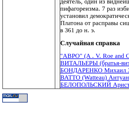
деятель, один из видней
пифагореизма. 7 раз изби
установил демократичес
Платона от расправы сиц
в 361 до н. э.
Случайная справка
"АВРО" (A . V. Roe and 
ВИТАЛЬЕРЫ (братья-вит
БОНДАРЕНКО Михаил За
ВАТТО (Watteau) Антуан
БЕЛОПОЛЬСКИЙ Аристар