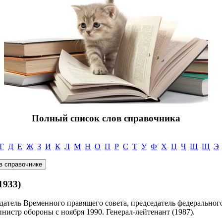
Полный список слов справочника
Г
Д
Е
Ж
З
И
К
Л
М
Н
О
П
Р
С
Т
У
Ф
Х
Ц
Ч
Ш
Щ
Э
1933)
едатель Временного правящего совета, председатель федеральног
инистр обороны с ноября 1990. Генерал-лейтенант (1987).