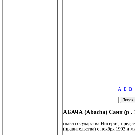
А
Б
В
АБАЧА (Abacha) Сани (р . 
глава государства Нигерия, предс
(правительства) с ноября 1993 и м