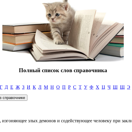
Полный список слов справочника
Г
Д
Е
Ж
З
И
К
Л
М
Н
О
П
Р
С
Т
У
Ф
Х
Ц
Ч
Ш
Щ
Э
 изгоняющее злых демонов и содействующее человеку при закли