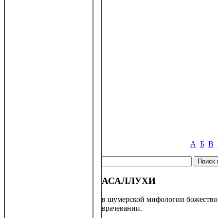
А
Б
В
АСАЛЛУХИ
в шумерской мифологии божество,
врачевании.