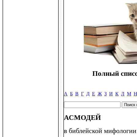
Полный списо
А
Б
В
Г
Д
Е
Ж
З
И
К
Л
М
АСМОДЕЙ
в библейской мифологии 