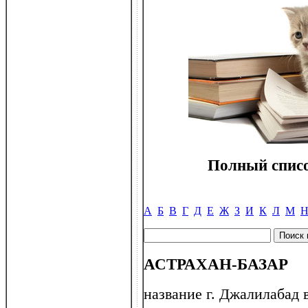
Полный списо
А
Б
В
Г
Д
Е
Ж
З
И
К
Л
М
АСТРАХАН-БАЗАР
название г. Джалилабад 