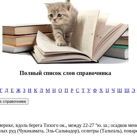
Полный список слов справочника
Г
Д
Е
Ж
З
И
К
Л
М
Н
О
П
Р
С
Т
У
Ф
Х
Ц
Ч
Ш
Щ
Э
рике, вдоль берега Тихого ок., между 22-27 °ю. ш.; осадков мене
х руд (Чукикамата, Эль-Сальвадор), селитры (Тальталь), повар