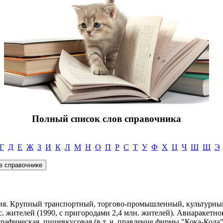
Полный список слов справочника
Г
Д
Е
Ж
З
И
К
Л
М
Н
О
П
Р
С
Т
У
Ф
Х
Ц
Ч
Ш
Щ
Э
жия. Крупный транспортный, торгово-промышленный, культурн
 жителей (1990, с пригородами 2,4 млн. жителей). Авиаракетно
рафическая, пищевкусовая (в т. ч. правление фирмы "Кока-Кола