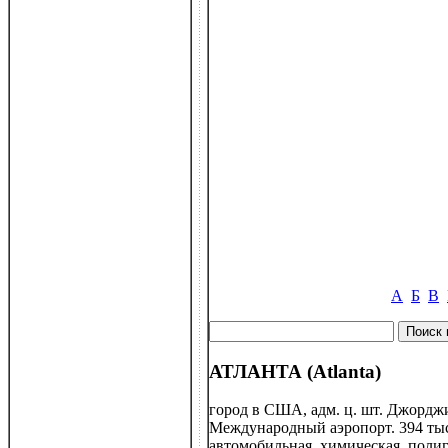
А
Б
В
АТЛАНТА (Atlanta)
город в США, адм. ц. шт. Джорд
Международный аэропорт. 394 тыс.
автомобильная, химическая, полиг