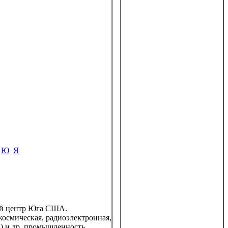
Ю
Я
ый центр Юга США.
космическая, радиоэлектронная,
") и др. промышленность.