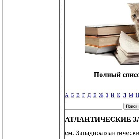
Полный списо
А
Б
В
Г
Д
Е
Ж
З
И
К
Л
М
АТЛАНТИЧЕСКИЕ 
см. Западноатлантически