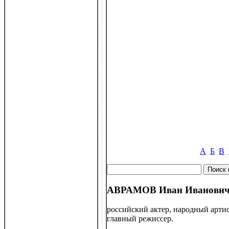
А
Б
В
АВРАМОВ Иван Иванович 
российский актер, народный артис
главный режиссер.