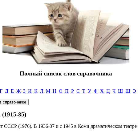
Полный список слов справочника
Г
Д
Е
Ж
З
И
К
Л
М
Н
О
П
Р
С
Т
У
Ф
Х
Ц
Ч
Ш
Щ
Э
(1915-85)
т СССР (1976). В 1936-37 и с 1945 в Коми драматическом театре