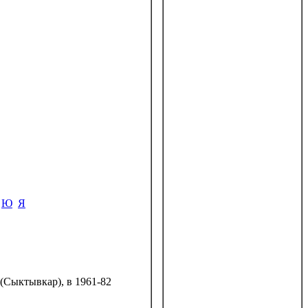
Ю
Я
 (Сыктывкар), в 1961-82