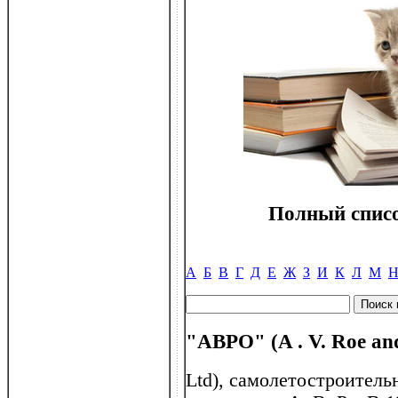
Полный списо
А
Б
В
Г
Д
Е
Ж
З
И
К
Л
М
"АВРО" (A . V. Roe an
Ltd), самолетостроитель