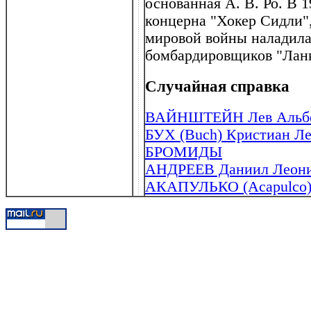
основанная А. В. Ро. В 1
концерна "Хокер Сидли",
мировой войны наладила
бомбардировщиков "Ланк
Случайная справка
ВАЙНШТЕЙН Лев Альбер
БУХ (Buch) Кристиан Ле
БРОМИДЫ
АНДРЕЕВ Даниил Леонид
АКАПУЛЬКО (Acapulсo