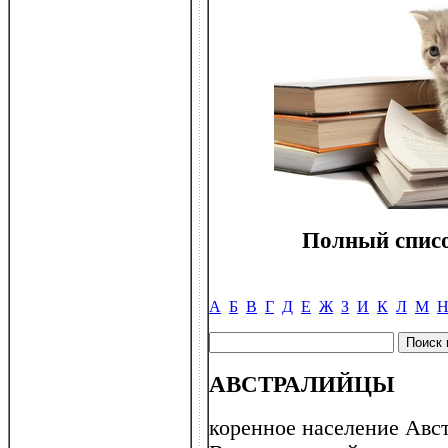
Полный списо
А
Б
В
Г
Д
Е
Ж
З
И
К
Л
М
АВСТРАЛИЙЦЫ
коренное население Авст