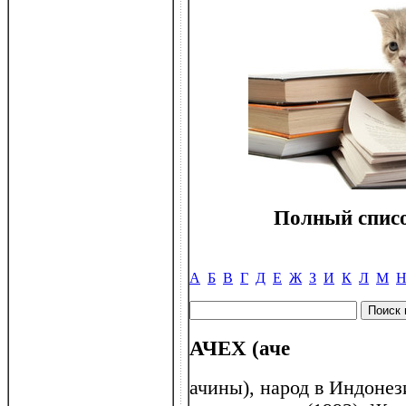
Полный списо
А
Б
В
Г
Д
Е
Ж
З
И
К
Л
М
АЧЕХ (аче
ачины), народ в Индонези