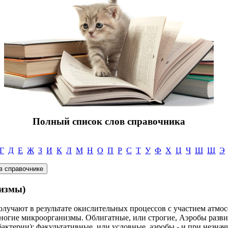
Полный список слов справочника
Г
Д
Е
Ж
З
И
К
Л
М
Н
О
П
Р
С
Т
У
Ф
Х
Ц
Ч
Ш
Щ
Э
измы)
лучают в результате окислительных процессов с участием атмос
многие микроорганизмы. Облигатные, или строгие, Аэробы разви
бактерии); факультативные, или условные, аэробы - и при незна