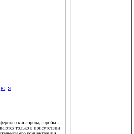
Ю
Я
ферного кислорода; аэробы -
ваются только в присутствии
чительной его концентрации