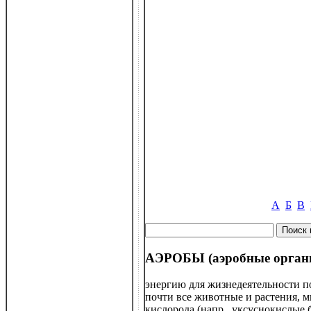
А
Б
В
АЭРОБЫ (аэробные орган
энергию для жизнедеятельности по
почти все животные и растения, 
кислорода (напр., уксуснокислые 