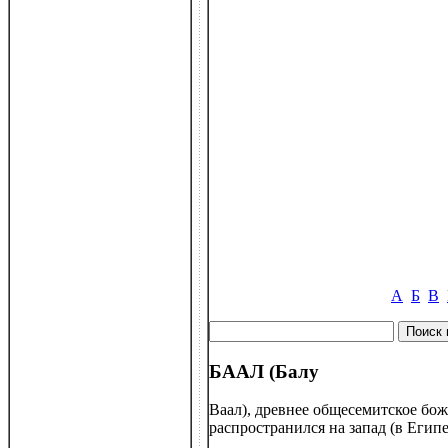
А
Б
В
БААЛ (Балу
Ваал), древнее общесемитское бож
распространился на запад (в Египе