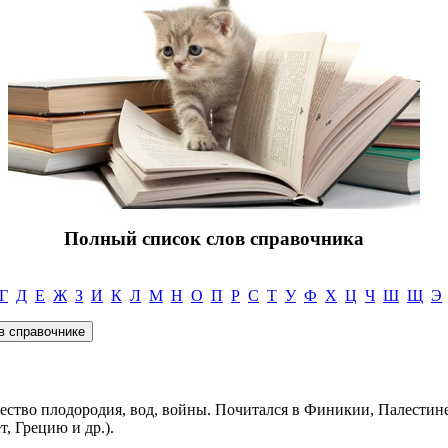
Полный список слов справочника
Г
Д
Е
Ж
З
И
К
Л
М
Н
О
П
Р
С
Т
У
Ф
Х
Ц
Ч
Ш
Щ
Э
ество плодородия, вод, войны. Почитался в Финикии, Палестине 
т, Грецию и др.).