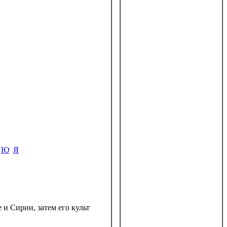
Ю
Я
и Сирии, затем его культ